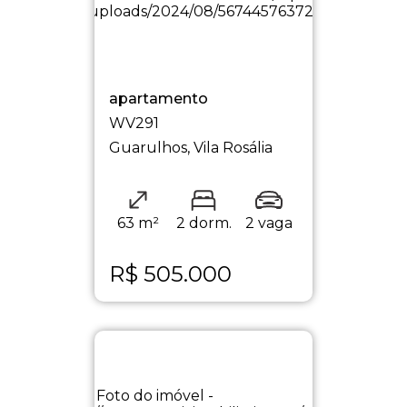
apartamento
WV291
Guarulhos, Vila Rosália
63 m²
2 dorm.
2 vaga
R$
505.000