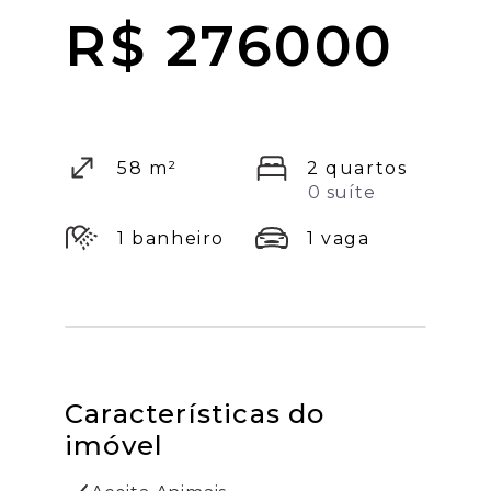
R$ 276000
58 m²
2 quartos
0 suíte
1 banheiro
1 vaga
Características do
imóvel