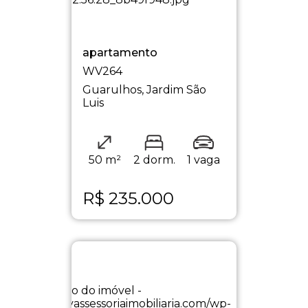
apartamento
WV264
Guarulhos, Jardim São
Luis
50 m²
2 dorm.
1 vaga
R$
235.000