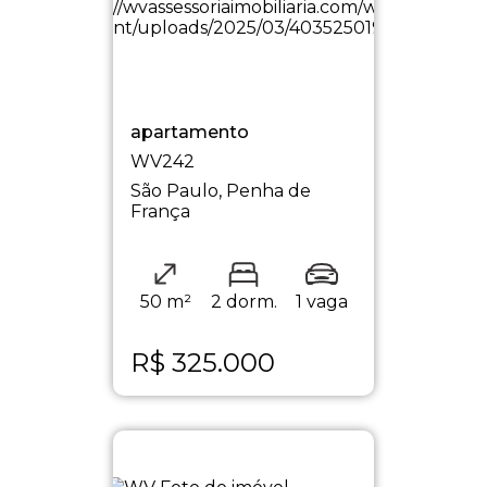
apartamento
WV242
São Paulo, Penha de
França
50 m²
2 dorm.
1 vaga
R$
325.000