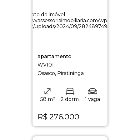
apartamento
WV101
Osasco, Piratininga
58 m²
2 dorm.
1 vaga
R$
276.000