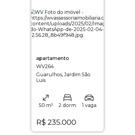
apartamento
WV264
Guarulhos, Jardim São
Luis
50 m²
2 dorm.
1 vaga
R$
235.000