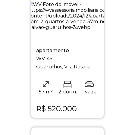
apartamento
WV145
Guarulhos, Vila Rosalia
57 m²
2 dorm.
1 vaga
R$
520.000