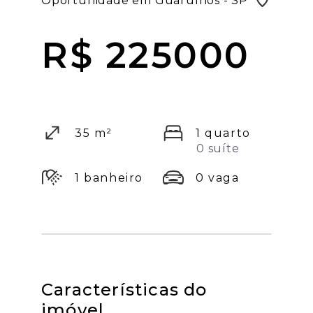
Oportunidade em Guarulhos - SP
R$ 225000
35 m²
1 quarto
0 suíte
1 banheiro
0 vaga
Características do
imóvel