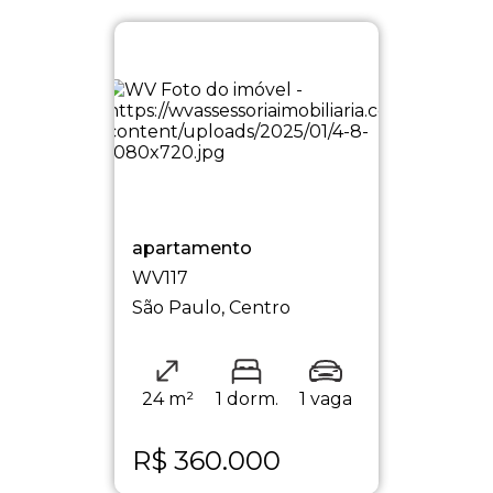
apartamento
WV117
São Paulo, Centro
24 m²
1 dorm.
1 vaga
R$
360.000