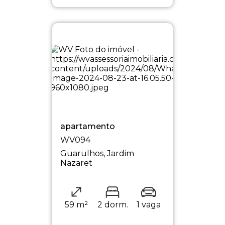
apartamento
WV094
Guarulhos, Jardim
Nazaret
59 m²
2 dorm.
1 vaga