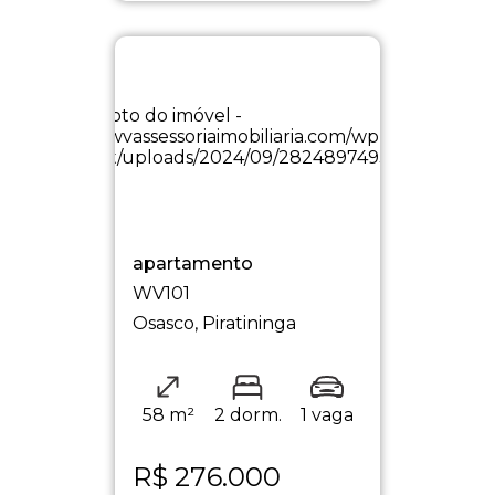
apartamento
WV101
Osasco, Piratininga
58 m²
2 dorm.
1 vaga
R$
276.000