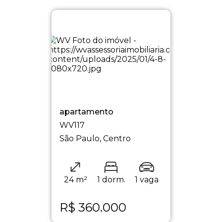
apartamento
WV117
São Paulo, Centro
24 m²
1 dorm.
1 vaga
R$
360.000