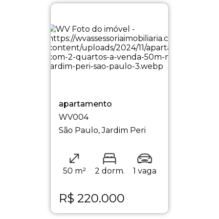
apartamento
WV004
São Paulo, Jardim Peri
50 m²
2 dorm.
1 vaga
R$
220.000