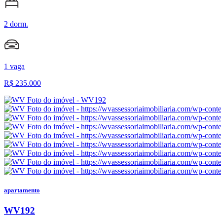
2 dorm.
1 vaga
R$
235.000
apartamento
WV192